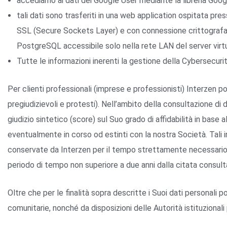
accediamo ai dati dei Google User mediante la libreria Goo
tali dati sono trasferiti in una web application ospitata pre
SSL (Secure Sockets Layer) e con connessione crittografata
PostgreSQL accessibile solo nella rete LAN del server virt
Tutte le informazioni inerenti la gestione della Cybersecurit
Per clienti professionali (imprese e professionisti) Interzen pot
pregiudizievoli e protesti). Nell’ambito della consultazione di
giudizio sintetico (score) sul Suo grado di affidabilità in base al
eventualmente in corso od estinti con la nostra Società. Tali inf
conservate da Interzen per il tempo strettamente necessario
periodo di tempo non superiore a due anni dalla citata consult
Oltre che per le finalità sopra descritte i Suoi dati personali 
comunitarie, nonché da disposizioni delle Autorità istituzionali