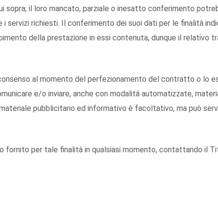
i cui sopra; il loro mancato, parziale o inesatto conferimento p
 i servizi richiesti. Il conferimento dei suoi dati per le finalità ind
pimento della prestazione in essi contenuta, dunque il relativo t
ico consenso al momento del perfezionamento del contratto o lo 
omunicare e/o inviare, anche con modalità automatizzate, material
i materiale pubblicitario ed informativo è facoltativo, ma può servi
fornito per tale finalità in qualsiasi momento, contattando il T