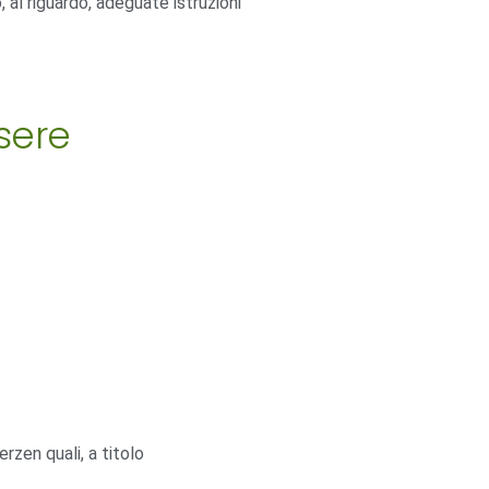
, al riguardo, adeguate istruzioni
ssere
rzen quali, a titolo