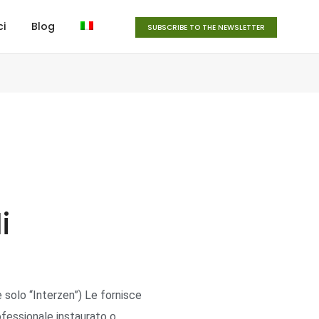
ci
Blog
SUBSCRIBE TO THE NEWSLETTER
i
 solo “Interzen”) Le fornisce
ofessionale instaurato o