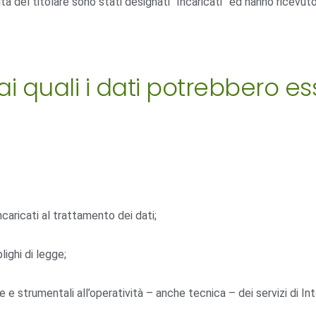
tà del titolare sono stati designati “Incaricati” ed hanno ricevuto
 ai quali i dati potrebbero e
incaricati al trattamento dei dati;
lighi di legge;
 strumentali all’operatività – anche tecnica – dei servizi di Inte