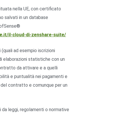
ituata nella UE, con certificato
o salvati in un database
l pfSense®
.it/il-cloud-di-zenshare-suite/
 (quali ad esempio iscrizioni
i elaborazioni statistiche con un
contratto da attivare e a quelli
abilità e puntualità nei pagamenti e
o del contratto e comunque per un
ti da leggi, regolamenti o normative