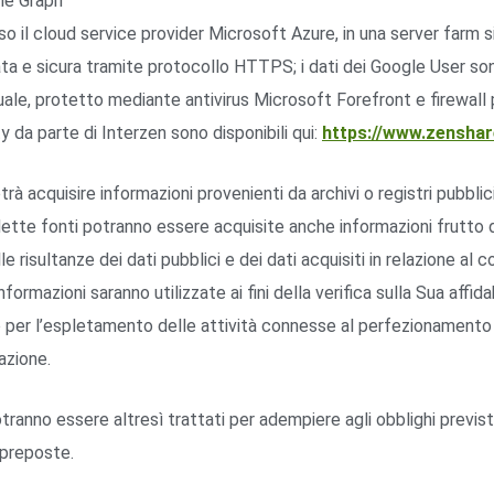
gle Graph
sso il cloud service provider Microsoft Azure, in una server farm s
 e sicura tramite protocollo HTTPS; i dati dei Google User son
uale, protetto mediante antivirus Microsoft Forefront e firewal
y da parte di Interzen sono disponibili qui:
https://www.zenshare
rà acquisire informazioni provenienti da archivi o registri pubblici
 dette fonti potranno essere acquisite anche informazioni frutto d
le risultanze dei dati pubblici e dei dati acquisiti in relazione al 
ormazioni saranno utilizzate ai fini della verifica sulla Sua affid
 per l’espletamento delle attività connesse al perfezionament
azione.
potranno essere altresì trattati per adempiere agli obblighi previs
 preposte.