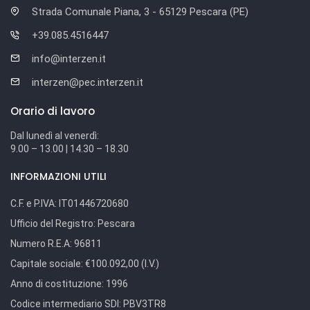
Strada Comunale Piana, 3 - 65129 Pescara (PE)
+39.085.4516447
info@interzen.it
interzen@pec.interzen.it
Orario di lavoro
Dal lunedì al venerdì:
9.00 – 13.00 | 14.30 – 18.30
INFORMAZIONI UTILI
C.F. e P.IVA:
IT01446720680
Ufficio del Registro:
Pescara
Numero R.E.A:
96811
Capitale sociale:
€100.092,00 (I.V.)
Anno di costituzione:
1996
Codice intermediario SDI:
PBV3TR8