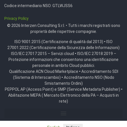
Codice intermediario NSO:
GTLWJSS6
Privacy Policy
© 2026 Interzen Consulting S.r.l. • Tutti i marchi registrati sono
proprietà delle rispettive compagnie.
ISO 9001:2015 (Certificazione di qualità dal 2013)
•
ISO
27001:2022 (Certificazione della Sicurezza delle Informazioni)
ISO/IEC 27017:2015 – Servizi cloud
•
ISO/IEC 27018:2019 –
Protezione informazioni che consentono una identificazione
personale in ambito Cloud pubblici.
Qualificazione ACN Cloud Marketplace
•
Accreditamento SDI
(Sistema di Interscambio)
•
Accreditamento NSO (Nodo
Smistamento Ordini)
PEPPOL AP (Access Point) e SMP (Service Metadata Publisher)
•
Abilitazione MEPA ( Mercato Elettronico della PA – Acquisti in
rete)