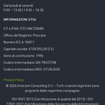
Dal lunedì al venerdì:
9.00 – 13.00 | 14.30 – 18.30
INFORMAZIONI UTILI
C.F. e P.IVA:
IT01446720680
Ufficio del Registro:
Pescara
Numero R.E.A:
96811
Capitale sociale:
€100.092,00 (I.V.)
Anno di costituzione:
1996
Codice intermediario SDI:
PBV3TR8
Codice intermediario NSO:
GTLWJSS6
Privacy Policy
© 2026 Interzen Consulting S.r.l. • Tutti i marchi registrati sono
proprietà delle rispettive compagnie.
ISO 9001:2015 (Certificazione di qualità dal 2013)
•
ISO
27001:2022 (Certificazione della Sicurezza delle Informazioni)