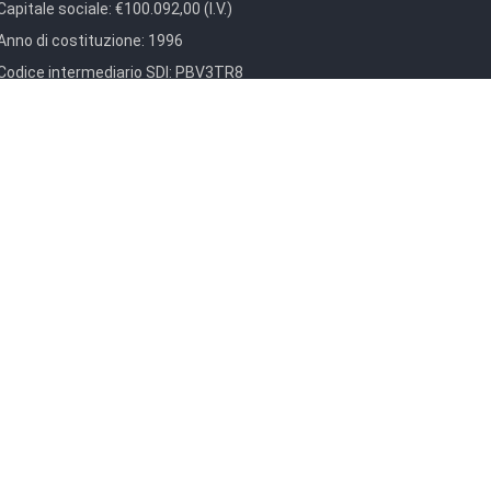
Capitale sociale:
€100.092,00 (I.V.)
Anno di costituzione:
1996
Codice intermediario SDI:
PBV3TR8
Codice intermediario NSO:
GTLWJSS6
Privacy Policy
e.
ormazioni)
le in ambito Cloud pubblici.
mistamento Ordini)
 Acquisti in rete)