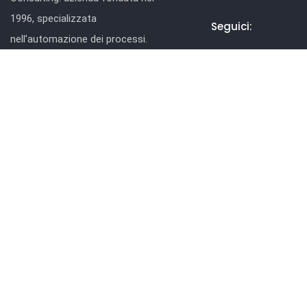
1996, specializzata
Seguici:
nell’automazione dei processi.
Interzen si rivolge alla media e
grande impresa pubblica e privata,
sia italiana che estera.
www.interzen.it
© 2026 Interzen Consulting S.
ISO 9001:2015 (Certificazione di qual
ISO/IEC 27017:2015 – Servizi cloud
•
ISO/IEC 27018:2019 
Qualificazione ACN Cloud Marketplace
•
Accredi
PEPPOL AP (Access Point) e SMP (Service 