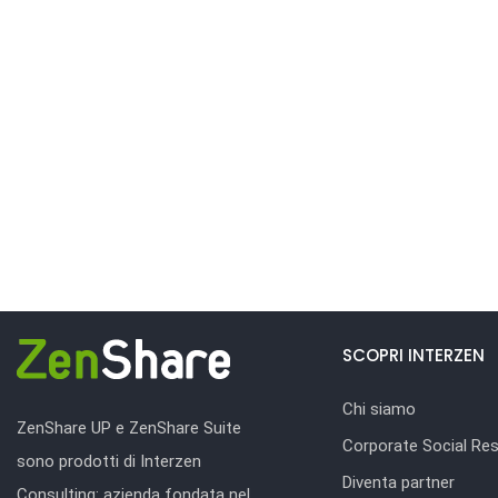
SCOPRI INTERZEN
Chi siamo
ZenShare UP e ZenShare Suite
Corporate Social Resp
sono prodotti di Interzen
Diventa partner
Consulting: azienda fondata nel