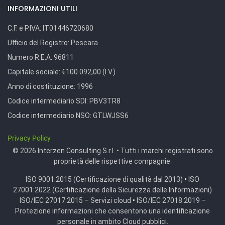
INFORMAZIONI UTILI
C.F. e P.IVA:
IT01446720680
Ufficio del Registro:
Pescara
Numero R.E.A:
96811
Capitale sociale:
€100.092,00 (I.V.)
Anno di costituzione:
1996
Codice intermediario SDI:
PBV3TR8
Codice intermediario NSO:
GTLWJSS6
Privacy Policy
© 2026 Interzen Consulting S.r.l. • Tutti i marchi registrati sono
proprietà delle rispettive compagnie.
ISO 9001:2015 (Certificazione di qualità dal 2013)
•
ISO
27001:2022 (Certificazione della Sicurezza delle Informazioni)
ISO/IEC 27017:2015 – Servizi cloud
•
ISO/IEC 27018:2019 –
Protezione informazioni che consentono una identificazione
personale in ambito Cloud pubblici.