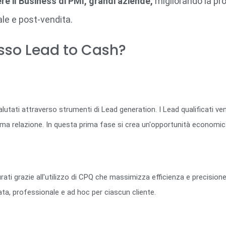
re il Business di PMI, grandi aziende,
migliorando la pro
le e post-vendita.
sso Lead to Cash?
e valutati attraverso strumenti di Lead generation. I Lead qualificat
rima relazione. In questa prima fase si crea un'opportunità economica 
ti grazie all'utilizzo di CPQ che massimizza efficienza e precisione.
a, professionale e ad hoc per ciascun cliente.