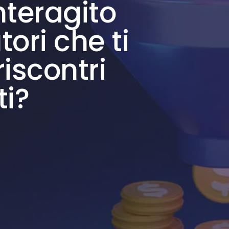
nteragito
tori che ti
iscontri
i?