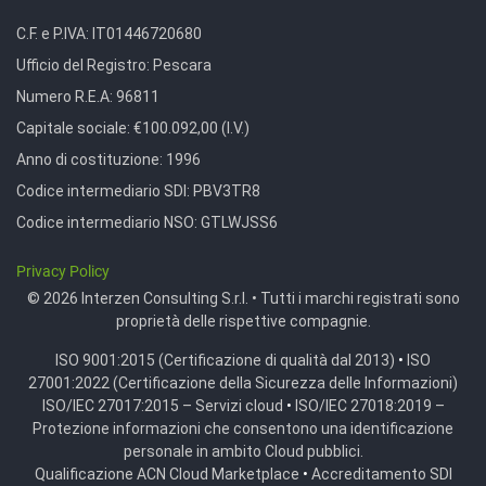
C.F. e P.IVA:
IT01446720680
Ufficio del Registro:
Pescara
Numero R.E.A:
96811
Capitale sociale:
€100.092,00 (I.V.)
Anno di costituzione:
1996
Codice intermediario SDI:
PBV3TR8
Codice intermediario NSO:
GTLWJSS6
Privacy Policy
© 2026 Interzen Consulting S.r.l. • Tutti i marchi registrati sono
proprietà delle rispettive compagnie.
ISO 9001:2015 (Certificazione di qualità dal 2013)
•
ISO
27001:2022 (Certificazione della Sicurezza delle Informazioni)
ISO/IEC 27017:2015 – Servizi cloud
•
ISO/IEC 27018:2019 –
Protezione informazioni che consentono una identificazione
personale in ambito Cloud pubblici.
Qualificazione ACN Cloud Marketplace
•
Accreditamento SDI