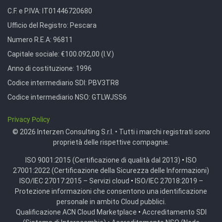
C.F. e P.IVA:
IT01446720680
Ufficio del Registro:
Pescara
Numero R.E.A:
96811
Capitale sociale:
€100.092,00 (I.V.)
Anno di costituzione:
1996
Codice intermediario SDI:
PBV3TR8
Codice intermediario NSO:
GTLWJSS6
Privacy Policy
© 2026 Interzen Consulting S.r.l. • Tutti i marchi registrati sono
proprietà delle rispettive compagnie.
ISO 9001:2015 (Certificazione di qualità dal 2013)
•
ISO
27001:2022 (Certificazione della Sicurezza delle Informazioni)
ISO/IEC 27017:2015 – Servizi cloud
•
ISO/IEC 27018:2019 –
Protezione informazioni che consentono una identificazione
personale in ambito Cloud pubblici.
Qualificazione ACN Cloud Marketplace
•
Accreditamento SDI