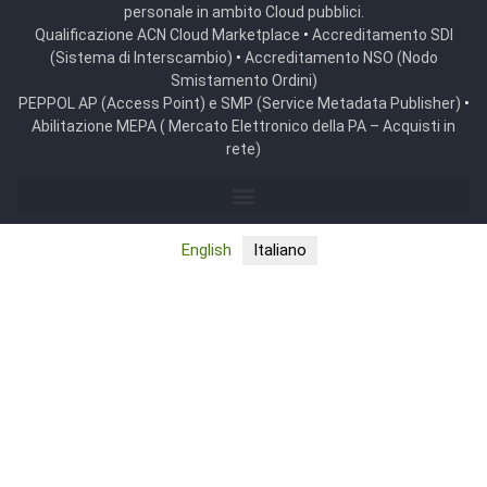
personale in ambito Cloud pubblici.
Qualificazione ACN Cloud Marketplace
•
Accreditamento SDI
(Sistema di Interscambio)
•
Accreditamento NSO (Nodo
Smistamento Ordini)
PEPPOL AP (Access Point) e SMP (Service Metadata Publisher)
•
Abilitazione MEPA ( Mercato Elettronico della PA – Acquisti in
rete)
English
Italiano