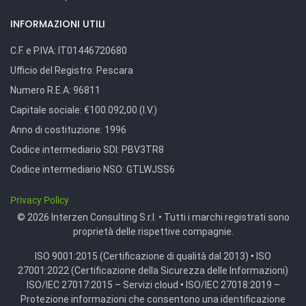
INFORMAZIONI UTILI
C.F. e P.IVA:
IT01446720680
Ufficio del Registro:
Pescara
Numero R.E.A:
96811
Capitale sociale:
€100.092,00 (I.V.)
Anno di costituzione:
1996
Codice intermediario SDI:
PBV3TR8
Codice intermediario NSO:
GTLWJSS6
Privacy Policy
© 2026 Interzen Consulting S.r.l. • Tutti i marchi registrati sono
proprietà delle rispettive compagnie.
ISO 9001:2015 (Certificazione di qualità dal 2013)
•
ISO
27001:2022 (Certificazione della Sicurezza delle Informazioni)
ISO/IEC 27017:2015 – Servizi cloud
•
ISO/IEC 27018:2019 –
Protezione informazioni che consentono una identificazione