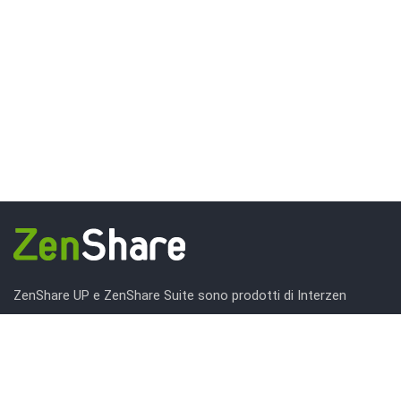
ZenShare UP e ZenShare Suite sono prodotti di Interzen
Consulting: azienda fondata nel 1996, specializzata
nell’automazione dei processi.
Interzen si rivolge alla media e grande impresa pubblica e