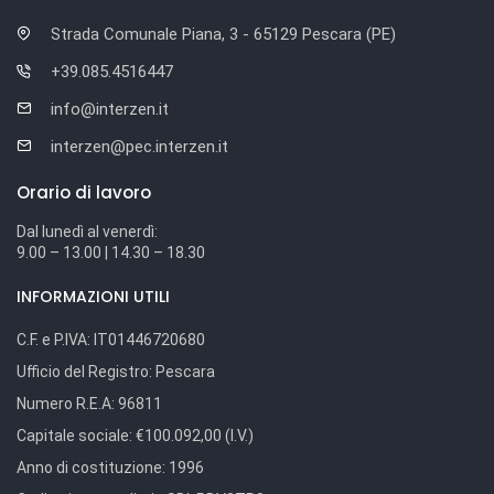
Strada Comunale Piana, 3 - 65129 Pescara (PE)
+39.085.4516447
info@interzen.it
interzen@pec.interzen.it
Orario di lavoro
Dal lunedì al venerdì:
9.00 – 13.00 | 14.30 – 18.30
INFORMAZIONI UTILI
C.F. e P.IVA:
IT01446720680
Ufficio del Registro:
Pescara
Numero R.E.A:
96811
Capitale sociale:
€100.092,00 (I.V.)
Anno di costituzione:
1996