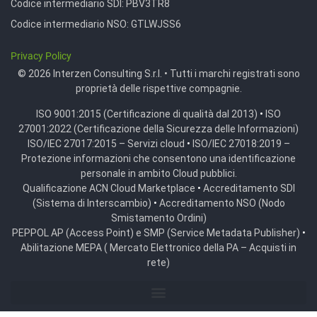
Codice intermediario SDI:
PBV3TR8
Codice intermediario NSO:
GTLWJSS6
Privacy Policy
© 2026 Interzen Consulting S.r.l. • Tutti i marchi registrati sono
proprietà delle rispettive compagnie.
ISO 9001:2015 (Certificazione di qualità dal 2013)
•
ISO
27001:2022 (Certificazione della Sicurezza delle Informazioni)
ISO/IEC 27017:2015 – Servizi cloud
•
ISO/IEC 27018:2019 –
Protezione informazioni che consentono una identificazione
personale in ambito Cloud pubblici.
Qualificazione ACN Cloud Marketplace
•
Accreditamento SDI
(Sistema di Interscambio)
•
Accreditamento NSO (Nodo
Smistamento Ordini)
PEPPOL AP (Access Point) e SMP (Service Metadata Publisher)
•
Abilitazione MEPA ( Mercato Elettronico della PA – Acquisti in
rete)