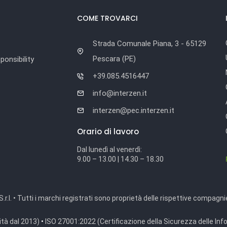
COME TROVARCI
Strada Comunale Piana, 3 - 65129
Pescara (PE)
onsibility
+39.085.4516447
info@interzen.it
interzen@pec.interzen.it
Orario di lavoro
Dal lunedì al venerdì:
9.00 – 13.00 | 14.30 – 18.30
r.l. • Tutti i marchi registrati sono proprietà delle rispettive compagni
ità dal 2013)
•
ISO 27001:2022 (Certificazione della Sicurezza delle Inf