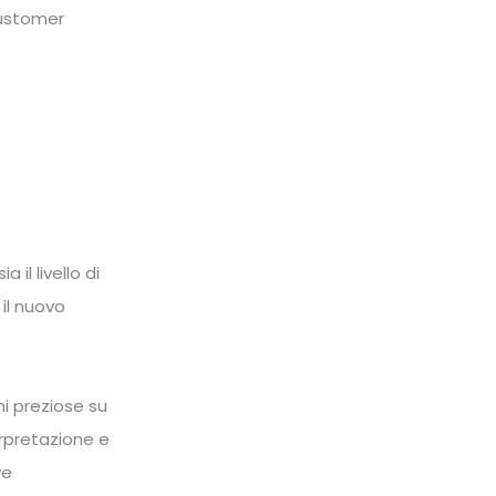
Customer
 il livello di
 il nuovo
i preziose su
erpretazione e
ve