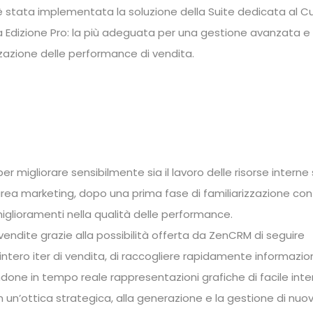
ti è stata implementata la soluzione della Suite dedicata al 
Edizione Pro: la più adeguata per una gestione avanzata e
zazione delle performance di vendita.
 migliorare sensibilmente sia il lavoro delle risorse interne sia
L’area marketing, dopo una prima fase di familiarizzazione con
iglioramenti nella qualità delle performance.
vendite grazie alla possibilità offerta da ZenCRM di seguire
tero iter di vendita, di raccogliere rapidamente informazion
endone in tempo reale rappresentazioni grafiche di facile int
in un’ottica strategica, alla generazione e la gestione di nuo