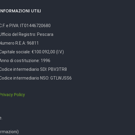
INFORMAZIONI UTILI
C.F. e P.IVA:
IT01446720680
Ufficio del Registro:
Pescara
Numero R.E.A:
96811
Capitale sociale:
€100.092,00 (I.V.)
Anno di costituzione:
1996
Codice intermediario SDI:
PBV3TR8
Codice intermediario NSO:
GTLWJSS6
Privacy Policy
e.
ormazioni)