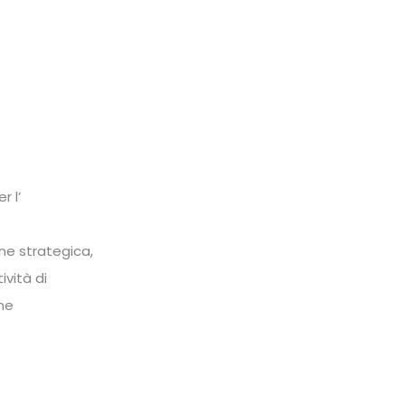
r l’
ne strategica,
ività di
che