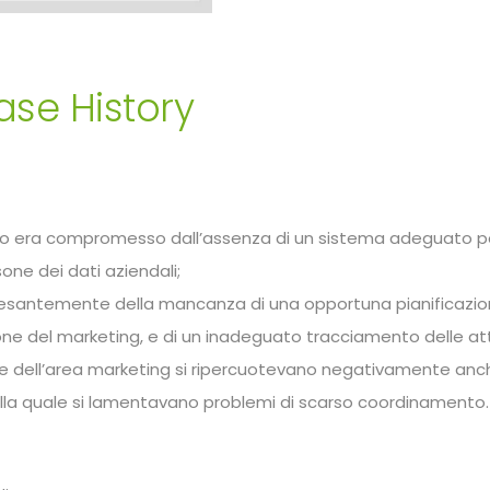
se History
avoro era compromesso dall’assenza di un sistema adeguato pe
one dei dati aziendali;
a pesantemente della mancanza di una opportuna pianificazio
ione del marketing, e di un inadeguato tracciamento delle att
ienze dell’area marketing si ripercuotevano negativamente an
o alla quale si lamentavano problemi di scarso coordinamento.