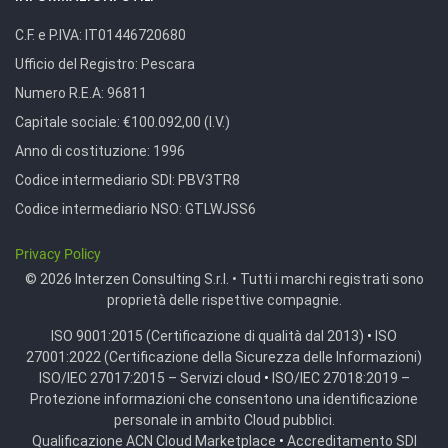
C.F. e P.IVA:
IT01446720680
Ufficio del Registro:
Pescara
Numero R.E.A:
96811
Capitale sociale:
€100.092,00 (I.V.)
Anno di costituzione:
1996
Codice intermediario SDI:
PBV3TR8
Codice intermediario NSO:
GTLWJSS6
Privacy Policy
© 2026 Interzen Consulting S.r.l. • Tutti i marchi registrati sono
proprietà delle rispettive compagnie.
ISO 9001:2015 (Certificazione di qualità dal 2013)
•
ISO
27001:2022 (Certificazione della Sicurezza delle Informazioni)
ISO/IEC 27017:2015 – Servizi cloud
•
ISO/IEC 27018:2019 –
Protezione informazioni che consentono una identificazione
personale in ambito Cloud pubblici.
Qualificazione ACN Cloud Marketplace
•
Accreditamento SDI