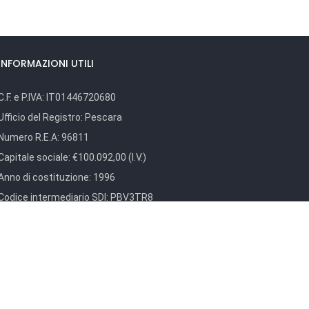
INFORMAZIONI UTILI
C.F. e P.IVA:
IT01446720680
Ufficio del Registro:
Pescara
Numero R.E.A:
96811
Capitale sociale:
€100.092,00 (I.V.)
Anno di costituzione:
1996
Codice intermediario SDI:
PBV3TR8
Codice intermediario NSO:
GTLWJSS6
Privacy Policy
e.