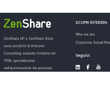
SCOPRI INTERZEN
Who we are
ZenShare UP e ZenShare Suite
Corporate Social Resp
sono prodotti di Interzen
Consulting: azienda fondata nel
Seguici:
1996, specializzata
nell’automazione dei processi.
Interzen si rivolge alla media e
grande impresa pubblica e privata,
sia italiana che estera.
www.interzen.it
© 2026 Interzen Consulting S.