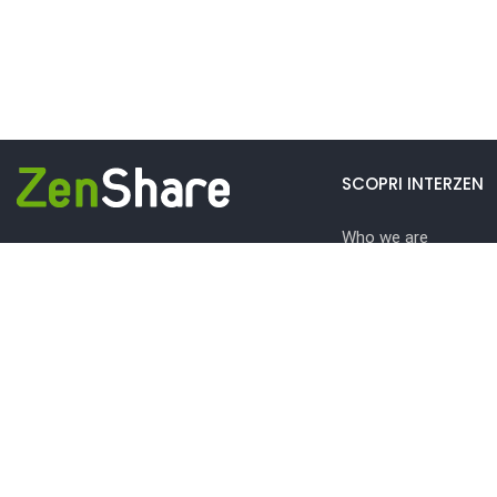
SCOPRI INTERZEN
Who we are
ZenShare UP e ZenShare Suite
Corporate Social Resp
sono prodotti di Interzen
Consulting: azienda fondata nel
Seguici:
1996, specializzata
nell’automazione dei processi.
Interzen si rivolge alla media e
grande impresa pubblica e privata,
sia italiana che estera.