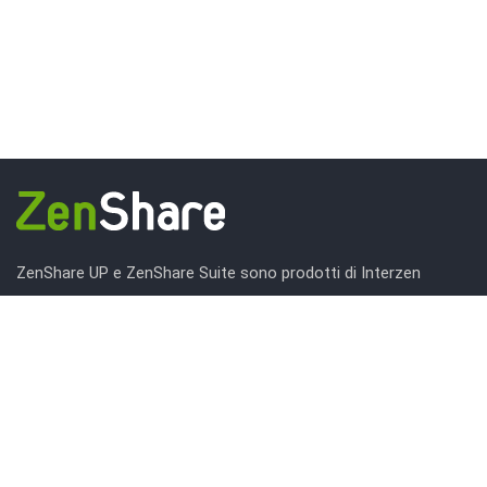
ZenShare UP e ZenShare Suite sono prodotti di Interzen
Consulting: azienda fondata nel 1996, specializzata
nell’automazione dei processi.
Interzen si rivolge alla media e grande impresa pubblica e
privata, sia italiana che estera.
www.interzen.it
SCOPRI INTERZEN