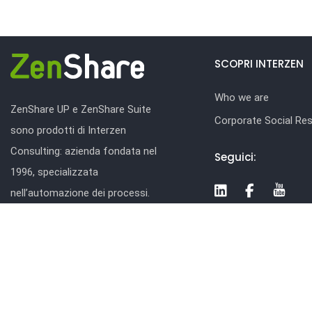
SCOPRI INTERZEN
Who we are
ZenShare UP e ZenShare Suite
Corporate Social Resp
sono prodotti di Interzen
Consulting: azienda fondata nel
Seguici:
1996, specializzata
nell’automazione dei processi.
Interzen si rivolge alla media e
grande impresa pubblica e privata,
sia italiana che estera.
www.interzen.it
© 2026 Interzen Consulting S.