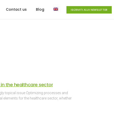
Contact us
Blog
ISCRIVITI ALLA NEWSLETTER
 in the healthcare sector
ngly topical issue Optimizing processes and
ial elements for the healthcare sector, whether