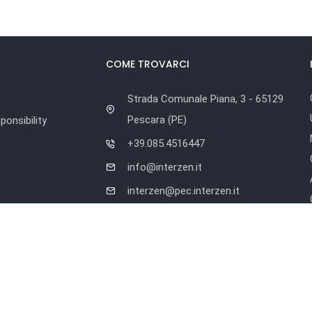
COME TROVARCI
Strada Comunale Piana, 3 - 65129
Pescara (PE)
onsibility
+39.085.4516447
info@interzen.it
interzen@pec.interzen.it
Orario di lavoro
Dal lunedì al venerdì:
9.00 – 13.00 | 14.30 – 18.30
r.l. • Tutti i marchi registrati sono proprietà delle rispettive compagni