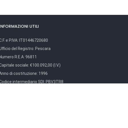
INFORMAZIONI UTILI
C.F. e P.IVA:
IT01446720680
Ufficio del Registro:
Pescara
Numero R.E.A:
96811
Capitale sociale:
€100.092,00 (I.V.)
Anno di costituzione:
1996
Codice intermediario SDI:
PBV3TR8
Codice intermediario NSO:
GTLWJSS6
Privacy Policy
e.