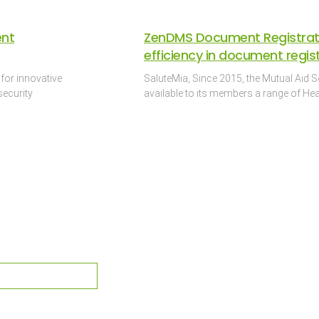
ent
ZenDMS Document Registrat
efficiency in document regis
 for innovative
SaluteMia, Since 2015, the Mutual Aid 
security
available to its members a range of Heal